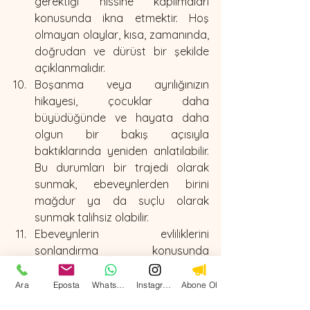
gerektiği hissine kapılmaları 
konusunda ikna etmektir. Hoş 
olmayan olaylar, kısa, zamanında, 
doğrudan ve dürüst bir şekilde 
açıklanmalıdır.
Boşanma veya ayrılığınızın 
hikayesi, çocuklar daha 
büyüdüğünde ve hayata daha 
olgun bir bakış açısıyla 
baktıklarında yeniden anlatılabilir. 
Bu durumları bir trajedi olarak 
sunmak, ebeveynlerden birini 
mağdur ya da suçlu olarak 
sunmak talihsiz olabilir.  
Ebeveynlerin evliliklerini 
sonlandırma konusunda 
hissettikleri suçluluk, çocuklarına 
sağlıklı sınırlar koymalarını 
Ara
Eposta
WhatsApp
Instagram
Abone Ol
engelleyebilir. Çocuklar tutarlı bir 