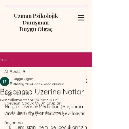
Uzman Psikolojik
Danışman
Duygu Olgaç
Yazı
All Posts
Duygu Olgaç
All Posts
24 May 2024
2 dakikada okunur
Boşanma Üzerine Notlar
Oyun Önerileri
Güncelleme tarihi:
24 Mar 2025
Ebeveyn Çocuk Oyun Grupları
Bu yazı Divorce Mediation (Boşanma 
Okul Olgunluğu-İlkokula Hazırlık
Arabuluculuğu) kitabından çevrilmiştir. 
Boşanma
Hem sizin hem de çocuklarınızın 