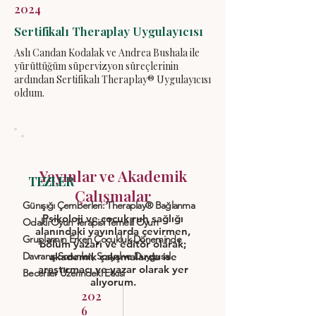
2024
Sertifikalı Theraplay Uygulayıcısı
Aslı Candan Kodalak ve Andrea Bushala ile
yürüttüğüm süpervizyon süreçlerinin
ardından Sertifikalı Theraplay® Uygulayıcısı
oldum.
Yayınlar ve Akademik
TEZLER
Çalışmalar
Günışığı Çemberleri: Theraplay® Bağlanma
Psikoloji ve çocuk ruh sağlığı
Odaklı Oyun Terapisi Temelli Oyun
alanındaki yayınlarda çevirmen,
Gruplarının Erken Çocukluk Döneminde
bölüm yazarı ve editör olarak;
Davranış Sorunları, Sosyal ve Duygusal
akademik çalışmalarda ise
araştırmacı ve yazar olarak yer
Beceriler Üzerindeki Etkisi
alıyorum.
202
6