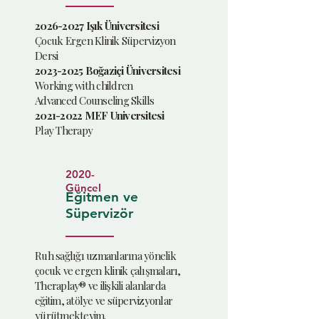
2026-2027
Işık Üniversitesi
Çocuk Ergen Klinik Süpervizyon
Dersi
2023-2025
Boğaziçi Üniversitesi
Working with children
Advanced Counseling Skills
2021-2022
MEF Universitesi
Play Therapy
2020-
Güncel
Eğitmen ve
Süpervizör
Ruh sağlığı uzmanlarına yönelik
çocuk ve ergen klinik çalışmaları,
Theraplay® ve ilişkili alanlarda
eğitim, atölye ve süpervizyonlar
yürütmekteyim.