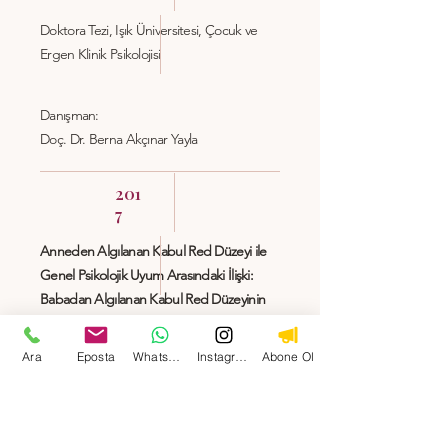
Doktora Tezi, Işık Üniversitesi, Çocuk ve
Ergen Klinik Psikolojisi
Danışman:
Doç. Dr. Berna Akçınar Yayla
201
7
Anneden Algılanan Kabul Red Düzeyi ile
Genel Psikolojik Uyum Arasındaki İlişki:
Babadan Algılanan Kabul Red Düzeyinin
Aracı Rolü
Ara
Eposta
WhatsApp
Instagram
Abone Ol
Danışman:
Prof. Dr. Dilek Şirvanlı Özen
Yüksek Lisans Tezi, Okan Üniversitesi,