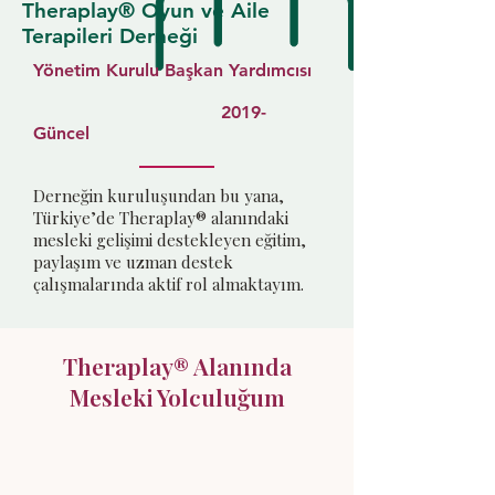
Theraplay® Oyun ve Aile
Terapileri Derneği
Yönetim Kurulu Başkan Yardımcısı
2019-
Güncel
Derneğin kuruluşundan bu yana,
Türkiye’de Theraplay® alanındaki
mesleki gelişimi destekleyen eğitim,
paylaşım ve uzman destek
çalışmalarında aktif rol almaktayım.
Theraplay® Alanında
Mesleki Yolculuğum