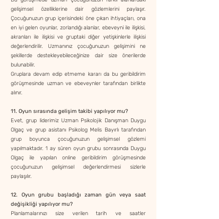
gelişimsel özelliklerine dair gözlemlerini paylaşır.
Çocuğunuzun grup içerisindeki öne çıkan ihtiyaçları, ona
en iyi gelen oyunlar, zorlandığı alanlar, ebeveyni ile ilişkisi,
akranları ile ilişkisi ve gruptaki diğer yetişkinlerle ilişkisi
değerlendirilir. Uzmanınız çocuğunuzun gelişimini ne
şekillerde destekleyebileceğinize dair size önerilerde
bulunabilir.
Gruplara devam edip etmeme kararı da bu geribildirim
görüşmesinde uzman ve ebeveynler tarafından birlikte
alınır.
11. Oyun sırasında gelişim takibi yapılıyor mu?
Evet, grup liderimiz Uzman Psikolojik Danışman Duygu
Olgaç ve grup asistanı Psikolog Melis Bayırlı tarafından
grup boyunca çocuğunuzun gelişimsel gözlemi
yapılmaktadır. 1 ay süren oyun grubu sonrasında Duygu
Olgaç ile yapılan online geribildirim görüşmesinde
çocuğunuzun gelişimsel değerlendirmesi sizlerle
paylaşılır.
12. Oyun grubu başladığı zaman gün veya saat
değişikliği yapılıyor mu?
Planlamalarınızı size verilen tarih ve saatler