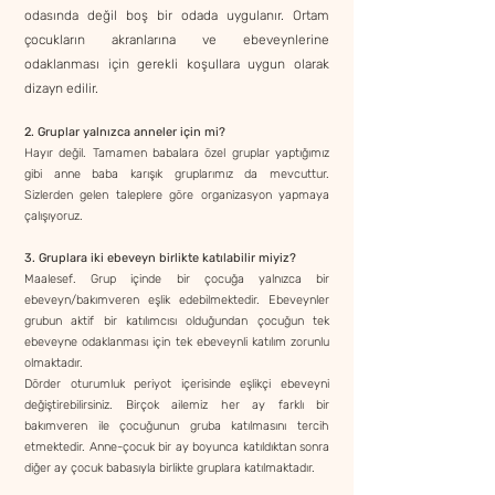
odasında değil boş bir odada uygulanır. Ortam
çocukların akranlarına ve ebeveynlerine
odaklanması için gerekli koşullara uygun olarak
dizayn edilir.
2. Gruplar yalnızca anneler için mi?
Hayır değil. Tamamen babalara özel gruplar yaptığımız
gibi anne baba karışık gruplarımız da mevcuttur.
Sizlerden gelen taleplere göre organizasyon yapmaya
çalışıyoruz.
3. Gruplara iki ebeveyn birlikte katılabilir miyiz?
Maalesef. Grup içinde bir çocuğa yalnızca bir
ebeveyn/bakımveren eşlik edebilmektedir. Ebeveynler
grubun aktif bir katılımcısı olduğundan çocuğun tek
ebeveyne odaklanması için tek ebeveynli katılım zorunlu
olmaktadır.
Dörder oturumluk periyot içerisinde eşlikçi ebeveyni
değiştirebilirsiniz. Birçok ailemiz her ay farklı bir
bakımveren ile çocuğunun gruba katılmasını tercih
etmektedir. Anne-çocuk bir ay boyunca katıldıktan sonra
diğer ay çocuk babasıyla birlikte gruplara katılmaktadır.