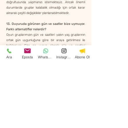
doğrultusunda yapmanızı istemekteyiz. Ancak önemli
durumlarda gruplar kalabalık olmadığı için ortak karar
alınarak çeşitli değişiklikler planlanabilmektedir.
13. Duyuruda görünen gün ve saatler bize uymuyor.
Farklı alternatifler nelerdir?
Oyun gruplarımızın gün ve saatleri yakın yaş gruplarının
ortak gün uygunluğuna göre bir araya getirilmesi ile
belirleniyor. Size en uygun olacak gün ve saatleri
öngörüşmenizde grup liderine ileterek planlamayı
öğrenebilirsiniz.
Ara
Eposta
WhatsApp
Instagram
Abone Ol
14. Bağlanma Odaklı oyun grubunu bir uzman mı
yönetiyor?
Gruplar Uzman Psikolojik Danışman Duygu Olgaç
tarafından yönetilmektedir. Psikolog Melis Bayırlı ise hem
grupların organizasyonunu planlamakta hem de
gruplarda yardımcı lider olarak yer almaktadır.
15. Grup bittikten sonra ne oluyor, ek olarak bir
organizasyon düzenleniyor mu?
Grupların ardından UniQus uzman ekibi tarafından
düzenlenen ebeveyn paylaşım gruplarına katılarak grup
içindeki deneyiminiz üzerine derinleşme çalışmaları