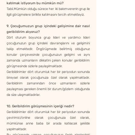
katılmak istiyorum bu mümkün mü?
Tabii.Mümkün olduğu sürece her iki bakımverenin grup ile
ilgili görüşmelere birlikte katılmasını tercih etmekteyiz.
9. Çocuğumuzun grup içindeki gelişimine dair nasıl
geribildirim alıyoruz?
Dört oturum boyunca grup lideri ve yardımcı lideri
çocuğunuzun grup içindeki davranışlarını ve gelişimini
takip etmektedir. Öngörüşmede belirtmiş olduğunuz
konular çerçevesinde çocuğunuzun gelişimi ve aynı
zamanda uzmanların dikkatini çeken konular geribildirim
görüşmesinde sizlerle paylaşılmaktadır.
Geribildirimler dört oturumluk her bir periyodun sonunda
bireysel olarak çocuğunuza özel olarak yapılmaktadır.
Geribildirim zamanından önce uzmanların sizlerle
paylaşması gereken önemli bir durum/gözlem olduğunda
da size ulaşmaktadırlar.
10. Geribildirim görüşmesinin içeriği nedir?
Geribildirimler dört oturumluk her bir periyodun sonunda
çevirimici/online olarak çocuğunuza özel olarak,
mümkünse anne baba bir arada katılacak şekilde
yapılmaktadır.
Bu görüşmede uzman çocuğunuzun farklı alanlardaki