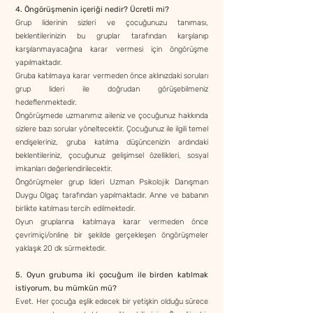
4. Öngörüşmenin içeriği nedir? Ücretli mi?
Grup liderinin sizleri ve çocuğunuzu tanıması,
beklentilerinizin bu gruplar tarafından karşılanıp
karşılanmayacağına karar vermesi için öngörüşme
yapılmaktadır.
Gruba katılmaya karar vermeden önce aklınızdaki soruları
grup lideri ile doğrudan görüşebilmeniz
hedeflenmektedir.
Öngörüşmede uzmanımız aileniz ve çocuğunuz hakkında
sizlere bazı sorular yöneltecektir. Çocuğunuz ile ilgili temel
endişeleriniz, gruba katılma düşüncenizin ardındaki
beklentileriniz, çocuğunuz gelişimsel özellikleri, sosyal
imkanları değerlendirilecektir.
Öngörüşmeler grup lideri Uzman Psikolojik Danışman
Duygu Olgaç tarafından yapılmaktadır. Anne ve babanın
birlikte katılması tercih edilmektedir.
Oyun gruplarına katılmaya karar vermeden önce
çevrimiçi/online bir şekilde gerçekleşen öngörüşmeler
yaklaşık 20 dk sürmektedir.
5. Oyun grubuma iki çocuğum ile birden katılmak
istiyorum, bu mümkün mü?
Evet. Her çocuğa eşlik edecek bir yetişkin olduğu sürece