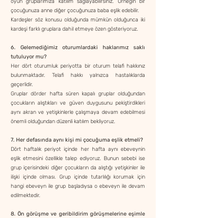
oyun gruplarımıza katılım sağlayabilirsiniz. Örneğin bir
çocuğunuza anne diğer çocuğunuza baba eşlik edebilir.
Kardeşler söz konusu olduğunda mümkün olduğunca iki
kardeşi farklı gruplara dahil etmeye özen gösteriyoruz.
6. Gelemediğimiz oturumlardaki haklarımız saklı
tutuluyor mu?
Her dört oturumluk periyotta bir oturum telafi hakkınız
bulunmaktadır. Telafi hakkı yalnızca hastalıklarda
geçerlidir.
Gruplar dörder hafta süren kapalı gruplar olduğundan
çocukların alıştıkları ve güven duygusunu pekiştirdikleri
aynı akran ve yetişkinlerle çalışmaya devam edebilmesi
önemli olduğundan düzenli katılım bekliyoruz.
7. Her defasında aynı kişi mi çocuğuma eşlik etmeli?
Dört haftalık periyot içinde her hafta aynı ebeveynin
eşlik etmesini özellikle talep ediyoruz. Bunun sebebi ise
grup içerisindeki diğer çocukların da alıştığı yetişkinler ile
ilişki içinde olması. Grup içinde tutarlılığı korumak için
hangi ebeveyn ile grup başladıysa o ebeveyn ile devam
edilmektedir.
8. Ön görüşme ve geribildirim görüşmelerine eşimle