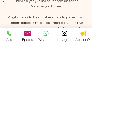
Theraplay® oyun seansı izlenecekse Seans
Süpervizyon Formu
Kayıt sürecinde, katılımcılardan dinleyici mi yoksa
sunum yapacak mı olacaklarının bilgisi alınır ve
grup planlaması bu bilgiler dahilinde oluşturulur.
Süpervizyon Grupları Gün ve Saatleri (Eylül
Ara
Eposta
WhatsApp
Instagram
Abone Ol
2025-Ağustos 2026)
1.Grup Salı Günler: 20:00 – 21:30
2. Grup Çarşamba Günleri: 10:30 – 12:00
Katılımcıların bireysel Theraplay seanslarına ait video
kayıtları izlenerek süpervizyon yapılır.
Her oturumda 1 kişi sunum yapmaktadır. Sunum
yapmak isteyenler istedikleri haftayı kayıt olurken
belirtirler.
Kapalı grup şeklinde gerçekleşir:. Her ay (4 hafta)
boyunca aynı katılımcılarla grup süpervizyon
oturumları gerçekleşir. Bu nedenle kayıt olurken 4
haftanın hepsine kayıt olunur.
Sunum yaparak ya da dinleyici olarak katılım
sağlanabilir.
Süpervizyon süreçleriyle ilgili detaylı bilgi almak,