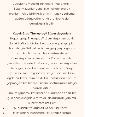
uygulama videolarının getirilmesi önerilir.​
Süpervizyonlar genellikle haftalık olarak
planlanmakla birlikte, kişinin ihtiyaç ve çalışma
yoğunluğuna göre farklı aralıklarla da
gerçekleştirilebilir.​
Kapalı Grup Theraplay® Süpervizyonları
Kapalı grup Theraplay® süpervizyonları aylık
olarak haftada bir kez buluşulan kapalı gruplar
halinde yürütülmektedir. Her grup, ay boyunca
aynı katılımcılarla devam etmekte ve
süpervizyonlar online olarak Zoom üzerinden
gerçekleştirilmektedir. Kapalı grup süpervizyonları
her ayın başında düzenli olarak başlar. Grup
içerisinde sunum yapmak isteyen katılımcıların
ayda bir kez sunum hakkı bulunmaktadır. Sunum
yapmayan katılımcılar, kalan üç oturuma dinleyici
olarak katılır.
Sunum yapacak katılımcılar, sunumdan en az bir
gün önce, aşağıdaki formları doldurarak yalnızca
süpervizöre iletirler:
Sunulacak vakaya ait Genel Bilgi Formu
MEM seansı izlenecekse MEM Analiz Formu