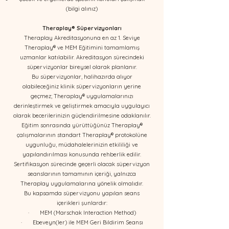
(bilgi alınız)
Theraplay
®
Süpervizyonları
​​​​​​Theraplay Akreditasyonuna en az 1. Seviye
Theraplay® ve MEM Eğitimini tamamlamış
uzmanlar katılabilir. Akreditasyon sürecindeki
süpervizyonlar bireysel olarak planlanır.
Bu süpervizyonlar, halihazırda alıyor
olabileceğiniz klinik süpervizyonların yerine
geçmez; Theraplay® uygulamalarınızı
derinleştirmek ve geliştirmek amacıyla uygulayıcı
olarak becerilerinizin güçlendirilmesine odaklanılır.
Eğitim sonrasında yürüttüğünüz Theraplay®
çalışmalarının standart Theraplay® protokolüne
uygunluğu, müdahalelerinizin etkililiği ve
yapılandırılması konusunda rehberlik edilir.
Sertifikasyon sürecinde geçerli olacak süpervizyon
seanslarının tamamının içeriği, yalnızca
Theraplay uygulamalarına yönelik olmalıdır.
Bu kapsamda süpervizyonu yapılan seans
içerikleri şunlardır:
· MEM (Marschak Interaction Method)
· Ebeveyn(ler) ile MEM Geri Bildirim Seansı