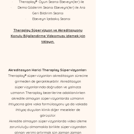
· Theraplay® Oyun Seansı Ebeveyn(ler) ile
· Demo Gösterim Seansı Ebeveyn(ler) ile Ara
Geri Bildirim Seansı
· Ebeveyn İçebakış Seansı​
Theraplay Süpervizyon ve Akreditasyonu
Konulu Bilgilendirme Videomuzu izlemek için
tıklayın.
​​​​​​
Akreditasyon Harici Theraplay Süpervizyonları
Theraplay® süpervizyonları akreditasyon sürecine
girmeden de gerçekleşebilir. ​Akreditasyon
süpervizyonlarında doğrudan ve yalnızca
uzmanın Theraplay becerilerine odaklanılırken
akredite olmayan süpervizyonlarda uzmanın
ihtiyacına göre vaka formülasyonu ya da vakada
ihtiyaç duyulan klinik diğer meseleler de
görüşülür.​
Akredite olmayan süpervizyonlarda video izleme
zorunluluğu olmamakla birlikte süpervizyondan
alınan verimi artırmak için zaman zaman