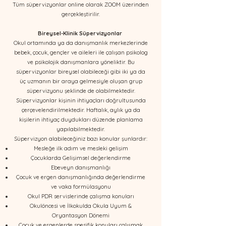
Tüm süpervizyonlar online olarak ZOOM üzerinden
gerçekleştirilir.
Bireysel-Klinik Süpervizyonlar ​
Okul ortamında ya da danışmanlık merkezlerinde
bebek, çocuk, gençler ve aileleri ile çalışan psikolog
ve psikolojik danışmanlara yöneliktir. Bu
süpervizyonlar bireysel olabileceği gibi iki ya da
üç uzmanın bir araya gelmesiyle oluşan grup
süpervizyonu şeklinde de olabilmektedir.
Süpervizyonlar kişinin ihtiyaçları doğrultusunda
çerçevelendirilmektedir. Haftalık, aylık ya da
kişilerin ihtiyaç duydukları düzende planlama
yapılabilmektedir.
Süpervizyon alabileceğiniz bazı konular şunlardır:
Mesleğe ilk adım ve mesleki gelişim
Çocuklarda Gelişimsel değerlendirme
Ebeveyn danışmanlığı
Çocuk ve ergen danışmanlığında değerlendirme
ve vaka formülasyonu
Okul PDR servislerinde çalışma konuları
Okulöncesi ve İlkokulda Okula Uyum &
Oryantasyon Dönemi
Çocuk ve ergenlerde spesifik konuları çalışmak